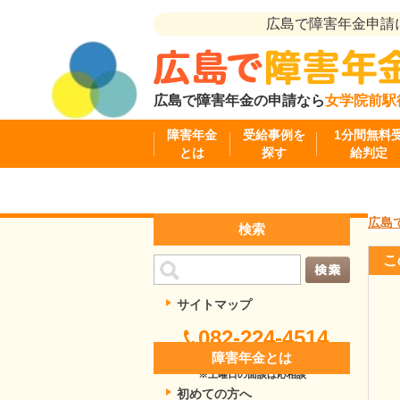
広島で障害年金申請
広島で障害年金の申請なら
女学院前駅
障害年金
受給事例を
1分間無料
とは
探す
給判定
広島
検索
こ
サイトマップ
082-224-4514
障害年金とは
受付時間：9:00～17:30
（平日）
※土曜日の面談は応相談
初めての方へ