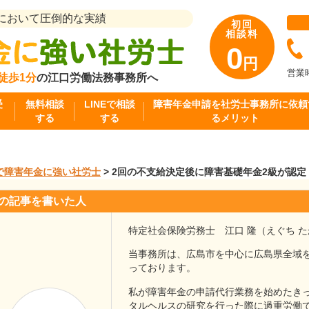
において圧倒的な実績
初回
相談料
0
円
営業時
徒歩1分
の江口労働法務事務所へ
受
無料相談
LINEで相談
障害年金申請を社労士事務所に依頼
する
する
るメリット
で障害年金に強い社労士
>
2回の不支給決定後に障害基礎年金2級が認定
の記事を書いた人
特定社会保険労務士 江口 隆（えぐち 
当事務所は、広島市を中心に広島県全域
っております。
私が障害年金の申請代行業務を始めたきっ
タルヘルスの研究を行った際に過重労働