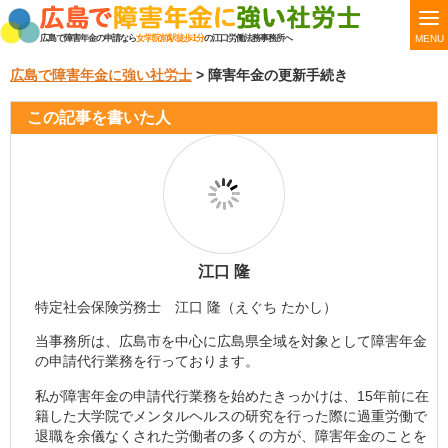
MENU
広島で障害年金の申請なら
女学院前駅徒歩1分
の江口労働法務事務所へ
広島で障害年金に強い社労士
>
障害年金の更新手続き
この記事を書いた人
江口 隆
特定社会保険労務士 江口 隆（えぐち たかし）
当事務所は、広島市を中心に広島県全域を対象として障害年金
の申請代行業務を行っております。
私が障害年金の申請代行業務を始めたきっかけは、15年前に在
籍した大学院でメンタルヘルスの研究を行った際に過重労働で
退職を余儀なくされた労働者の多くの方が、障害年金のことを