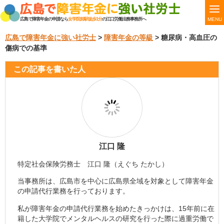
MENU
広島で障害年金の申請なら
女学院前駅徒歩1分
の江口労働法務事務所へ
広島で障害年金に強い社労士
>
障害年金の等級
>
糖尿病・高血圧の
傷病での基準
この記事を書いた人
江口 隆
特定社会保険労務士 江口 隆（えぐち たかし）
当事務所は、広島市を中心に広島県全域を対象として障害年金
の申請代行業務を行っております。
私が障害年金の申請代行業務を始めたきっかけは、15年前に在
籍した大学院でメンタルヘルスの研究を行った際に過重労働で