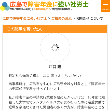
MENU
広島で障害年金の申請なら
女学院前駅徒歩1分
の江口労働法務事務所へ
広島で障害年金に強い社労士
>
ご相談の流れ
>
お問合せについて
この記事を書いた人
江口 隆
特定社会保険労務士 江口 隆（えぐち たかし）
当事務所は、広島市を中心に広島県全域を対象として障害年金
の申請代行業務を行っております。
私が障害年金の申請代行業務を始めたきっかけは、15年前に在
籍した大学院でメンタルヘルスの研究を行った際に過重労働で
退職を余儀なくされた労働者の多くの方が、障害年金のことを