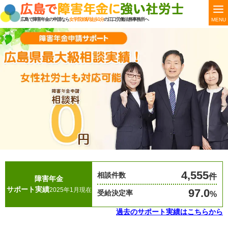
MENU
広島で障害年金の申請なら
女学院前駅徒歩1分
の江口労働法務事務所へ
4,555
相談件数
件
障害年金
サポート実績
2025年1月現在
97.0
受給決定率
%
過去のサポート実績はこちらから