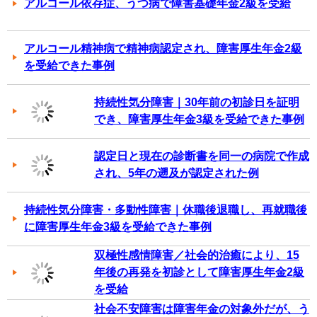
アルコール依存症、うつ病で障害基礎年金2級を受給
アルコール精神病で精神病認定され、障害厚生年金2級
を受給できた事例
持続性気分障害｜30年前の初診日を証明
でき、障害厚生年金3級を受給できた事例
認定日と現在の診断書を同一の病院で作成
され、5年の遡及が認定された例
持続性気分障害・多動性障害｜休職後退職し、再就職後
に障害厚生年金3級を受給できた事例
双極性感情障害／社会的治癒により、15
年後の再発を初診として障害厚生年金2級
を受給
社会不安障害は障害年金の対象外だが、う