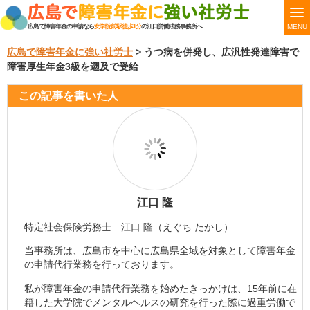
MENU
広島で障害年金の申請なら
女学院前駅徒歩1分
の江口労働法務事務所へ
広島で障害年金に強い社労士
>
うつ病を併発し、広汎性発達障害で
障害厚生年金3級を遡及で受給
この記事を書いた人
江口 隆
特定社会保険労務士 江口 隆（えぐち たかし）
当事務所は、広島市を中心に広島県全域を対象として障害年金
の申請代行業務を行っております。
私が障害年金の申請代行業務を始めたきっかけは、15年前に在
籍した大学院でメンタルヘルスの研究を行った際に過重労働で