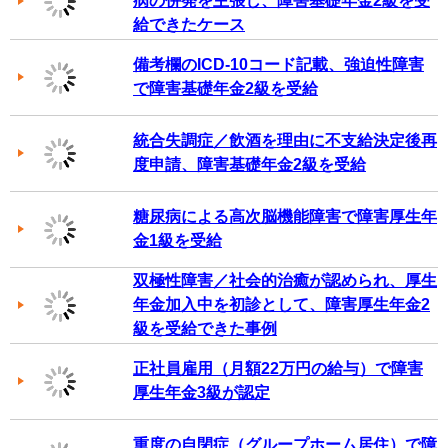
病の併発を主張し、障害基礎年金2級を受
給できたケース
備考欄のICD-10コード記載、強迫性障害
で障害基礎年金2級を受給
統合失調症／飲酒を理由に不支給決定後再
度申請、障害基礎年金2級を受給
糖尿病による高次脳機能障害で障害厚生年
金1級を受給
双極性障害／社会的治癒が認められ、厚生
年金加入中を初診として、障害厚生年金2
級を受給できた事例
正社員雇用（月額22万円の給与）で障害
厚生年金3級が認定
重度の自閉症（グループホーム居住）で障