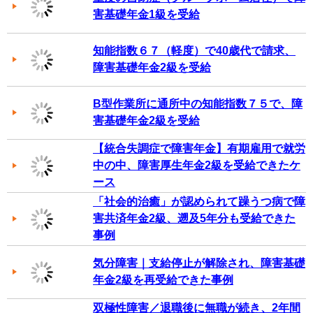
害基礎年金1級を受給
知能指数６７（軽度）で40歳代で請求、
障害基礎年金2級を受給
B型作業所に通所中の知能指数７５で、障
害基礎年金2級を受給
【統合失調症で障害年金】有期雇用で就労
中の中、障害厚生年金2級を受給できたケ
ース
「社会的治癒」が認められて躁うつ病で障
害共済年金2級、遡及5年分も受給できた
事例
気分障害｜支給停止が解除され、障害基礎
年金2級を再受給できた事例
双極性障害／退職後に無職が続き、2年間