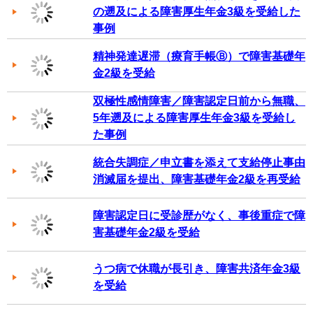
の遡及による障害厚生年金3級を受給した
事例
精神発達遅滞（療育手帳Ⓑ）で障害基礎年
金2級を受給
双極性感情障害／障害認定日前から無職、
5年遡及による障害厚生年金3級を受給し
た事例
統合失調症／申立書を添えて支給停止事由
消滅届を提出、障害基礎年金2級を再受給
障害認定日に受診歴がなく、事後重症で障
害基礎年金2級を受給
うつ病で休職が長引き、障害共済年金3級
を受給