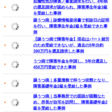
双極性気分障害／審査請求を行い、4年弱
の遡及請求が認められ、障害厚生年金3級
を受給した事例
躁うつ病｜診療情報提供書で初診日の証明
を行い、障害厚生年金2級を受給できた事
例
【躁うつ病で障害年金】現在はパート就労
のため受給できないが、過去の5年分約
390万円を遡及請求した事例
うつ病で障害年金を申請し、5年分遡及し
450万円受給できた事例
躁うつ病｜多重債務で抑うつ状態となり、
障害基礎年金2級を受給した事例
躁うつ病｜当事務所での面談が困難なた
め、所長が自宅を訪問し、障害基礎年金2
級を受給した事例