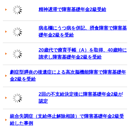
精神遅滞で障害基礎年金2級受給
病名欄にうつ病を併記、摂食障害で障害基
礎年金2級を受給
20歳代で療育手帳（A）を取得、40歳時に
請求し障害基礎年金2級を受給
劇症型膵炎の後遺症による高次脳機能障害で障害基礎年
金2級を受給
2回の不支給決定後に障害基礎年金2級が
認定
統合失調症（支給停止解除相談）で障害基礎年金2級受
給した事例