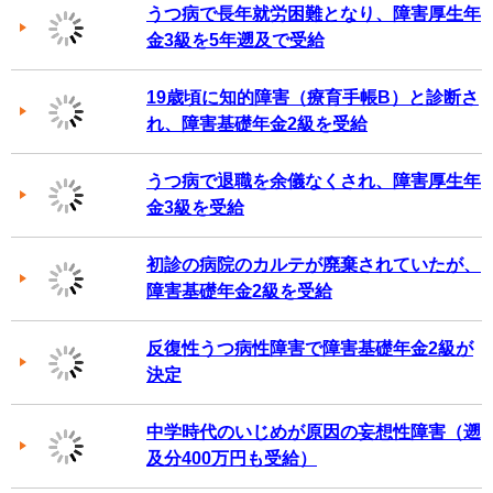
うつ病で長年就労困難となり、障害厚生年
金3級を5年遡及で受給
19歳頃に知的障害（療育手帳B）と診断さ
れ、障害基礎年金2級を受給
うつ病で退職を余儀なくされ、障害厚生年
金3級を受給
初診の病院のカルテが廃棄されていたが、
障害基礎年金2級を受給
反復性うつ病性障害で障害基礎年金2級が
決定
中学時代のいじめが原因の妄想性障害（遡
及分400万円も受給）