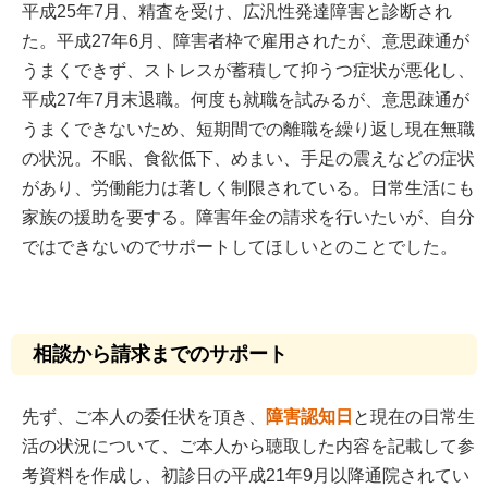
平成25年7月、精査を受け、広汎性発達障害と診断され
た。平成27年6月、障害者枠で雇用されたが、意思疎通が
うまくできず、ストレスが蓄積して抑うつ症状が悪化し、
平成27年7月末退職。何度も就職を試みるが、意思疎通が
うまくできないため、短期間での離職を繰り返し現在無職
の状況。不眠、食欲低下、めまい、手足の震えなどの症状
があり、労働能力は著しく制限されている。日常生活にも
家族の援助を要する。障害年金の請求を行いたいが、自分
ではできないのでサポートしてほしいとのことでした。
相談から請求までのサポート
先ず、ご本人の委任状を頂き、
障害認知日
と現在の日常生
活の状況について、ご本人から聴取した内容を記載して参
考資料を作成し、初診日の平成21年9月以降通院されてい