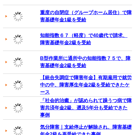
重度の自閉症（グループホーム居住）で障
害基礎年金1級を受給
知能指数６７（軽度）で40歳代で請求、
障害基礎年金2級を受給
B型作業所に通所中の知能指数７５で、障
害基礎年金2級を受給
【統合失調症で障害年金】有期雇用で就労
中の中、障害厚生年金2級を受給できたケ
ース
「社会的治癒」が認められて躁うつ病で障
害共済年金2級、遡及5年分も受給できた
事例
気分障害｜支給停止が解除され、障害基礎
年金2級を再受給できた事例