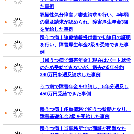
た事例
双極性気分障害／審査請求を行い、4年弱
の遡及請求が認められ、障害厚生年金3級
を受給した事例
躁うつ病｜診療情報提供書で初診日の証明
を行い、障害厚生年金2級を受給できた事
例
【躁うつ病で障害年金】現在はパート就労
のため受給できないが、過去の5年分約
390万円を遡及請求した事例
うつ病で障害年金を申請し、5年分遡及し
450万円受給できた事例
躁うつ病｜多重債務で抑うつ状態となり、
障害基礎年金2級を受給した事例
躁うつ病｜当事務所での面談が困難なた