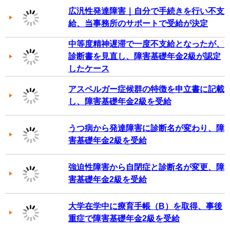
広汎性発達障害｜自分で手続きを行い不支
給、当事務所のサポートで受給が決定
中等度精神遅滞で一度不支給となったが、
診断書を見直し、障害基礎年金2級が認定
したケース
アスペルガー症候群の特徴を申立書に記載
し、障害基礎年金2級を受給
うつ病から発達障害に診断名が変わり、障
害基礎年金2級を受給
強迫性障害から自閉症と診断名が変更、障
害基礎年金2級を受給
大学在学中に療育手帳（B）を取得、事後
重症で障害基礎年金2級を受給