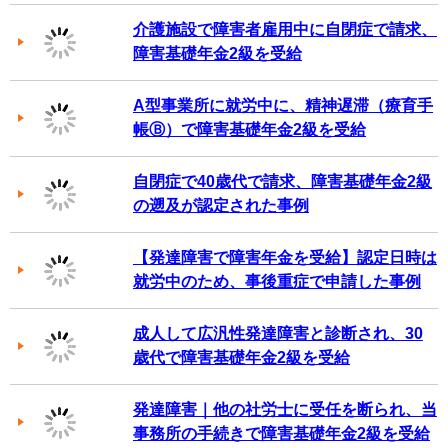
介護施設で障害者雇用中に自閉症で請求、
障害基礎年金2級を受給
A型事業所に就労中に、精神遅滞（療育手
帳Ⓑ）で障害基礎年金2級を受給
自閉症で40歳代で請求、障害基礎年金2級
の遡及が認定された事例
【発達障害で障害年金を受給】認定日時は
就労中のため、事後重症で申請した事例
成人して広汎性発達障害と診断され、30
歳代で障害基礎年金2級を受給
発達障害｜他の社労士に受任を断られ、当
事務所の手続きで障害基礎年金2級を受給