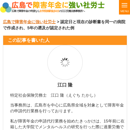
MENU
広島で障害年金の申請なら
女学院前駅徒歩1分
の江口労働法務事務所へ
広島で障害年金に強い社労士
>
認定日と現在の診断書を同一の病院
で作成され、5年の遡及が認定された例
この記事を書いた人
江口 隆
特定社会保険労務士 江口 隆（えぐち たかし）
当事務所は、広島市を中心に広島県全域を対象として障害年金
の申請代行業務を行っております。
私が障害年金の申請代行業務を始めたきっかけは、15年前に在
籍した大学院でメンタルヘルスの研究を行った際に過重労働で