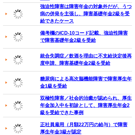
強迫性障害は障害年金の対象外だが、うつ
病の併発を主張し、障害基礎年金2級を受
給できたケース
備考欄のICD-10コード記載、強迫性障害
で障害基礎年金2級を受給
統合失調症／飲酒を理由に不支給決定後再
度申請、障害基礎年金2級を受給
糖尿病による高次脳機能障害で障害厚生年
金1級を受給
双極性障害／社会的治癒が認められ、厚生
年金加入中を初診として、障害厚生年金2
級を受給できた事例
正社員雇用（月額22万円の給与）で障害
厚生年金3級が認定