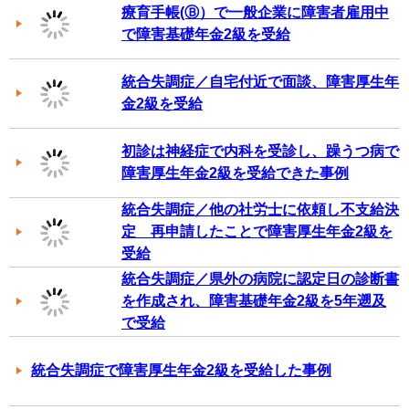
療育手帳(Ⓑ）で一般企業に障害者雇用中
で障害基礎年金2級を受給
統合失調症／自宅付近で面談、障害厚生年
金2級を受給
初診は神経症で内科を受診し、躁うつ病で
障害厚生年金2級を受給できた事例
統合失調症／他の社労士に依頼し不支給決
定 再申請したことで障害厚生年金2級を
受給
統合失調症／県外の病院に認定日の診断書
を作成され、障害基礎年金2級を5年遡及
で受給
統合失調症で障害厚生年金2級を受給した事例