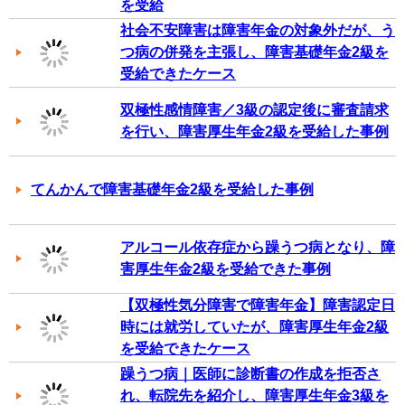
を受給
社会不安障害は障害年金の対象外だが、う
つ病の併発を主張し、障害基礎年金2級を
受給できたケース
双極性感情障害／3級の認定後に審査請求
を行い、障害厚生年金2級を受給した事例
てんかんで障害基礎年金2級を受給した事例
アルコール依存症から躁うつ病となり、障
害厚生年金2級を受給できた事例
【双極性気分障害で障害年金】障害認定日
時には就労していたが、障害厚生年金2級
を受給できたケース
躁うつ病｜医師に診断書の作成を拒否さ
れ、転院先を紹介し、障害厚生年金3級を