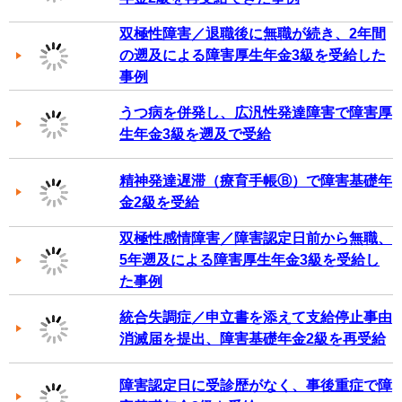
双極性障害／退職後に無職が続き、2年間
の遡及による障害厚生年金3級を受給した
事例
うつ病を併発し、広汎性発達障害で障害厚
生年金3級を遡及で受給
精神発達遅滞（療育手帳Ⓑ）で障害基礎年
金2級を受給
双極性感情障害／障害認定日前から無職、
5年遡及による障害厚生年金3級を受給し
た事例
統合失調症／申立書を添えて支給停止事由
消滅届を提出、障害基礎年金2級を再受給
障害認定日に受診歴がなく、事後重症で障