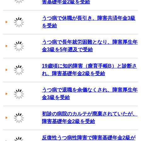
害基礎年金2級を受給
うつ病で休職が長引き、障害共済年金3級
を受給
うつ病で長年就労困難となり、障害厚生年
金3級を5年遡及で受給
19歳頃に知的障害（療育手帳B）と診断さ
れ、障害基礎年金2級を受給
うつ病で退職を余儀なくされ、障害厚生年
金3級を受給
初診の病院のカルテが廃棄されていたが、
障害基礎年金2級を受給
反復性うつ病性障害で障害基礎年金2級が