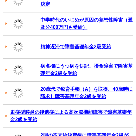
決定
中学時代のいじめが原因の妄想性障害（遡
及分400万円も受給）
精神遅滞で障害基礎年金2級受給
病名欄にうつ病を併記、摂食障害で障害基
礎年金2級を受給
20歳代で療育手帳（A）を取得、40歳時に
請求し障害基礎年金2級を受給
劇症型膵炎の後遺症による高次脳機能障害で障害基礎年
金2級を受給
2回の不支給決定後に障害基礎年金2級が